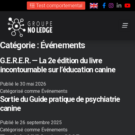
Cookies management panel
Facebook
Instagr
Link
C
Test comportemental
Catégorie :
Événements
G.E.R.E.R. — La 2e édition du livre
incontournable sur l’éducation canine
Publié le
30 mai 2026
Catégorisé comme
Événements
Sortie du Guide pratique de psychiatrie
canine
Publié le
26 septembre 2025
Catégorisé comme
Événements